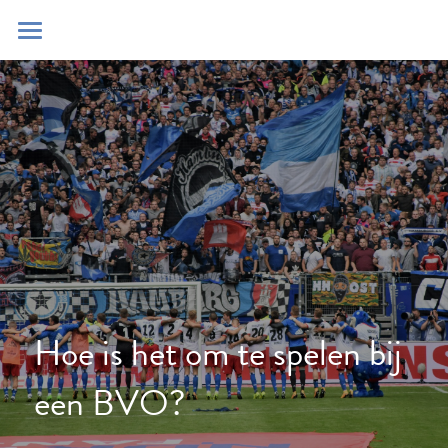
Home
Blog
Contact
Zoeken
POWERED BY
Hoe is het om te spelen bij 
een BVO?