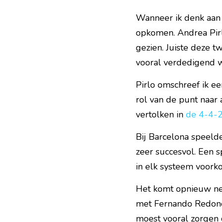
Wanneer ik denk aan s
opkomen. Andrea Pirl
gezien. Juiste deze t
vooral verdedigend we
Pirlo omschreef ik ee
rol van de punt naar
vertolken in 
de 4-4-2
Bij Barcelona speeld
zeer succesvol. Een s
in elk systeem voork
Het komt opnieuw nee
met Fernando Redondo
moest vooral zorgen 