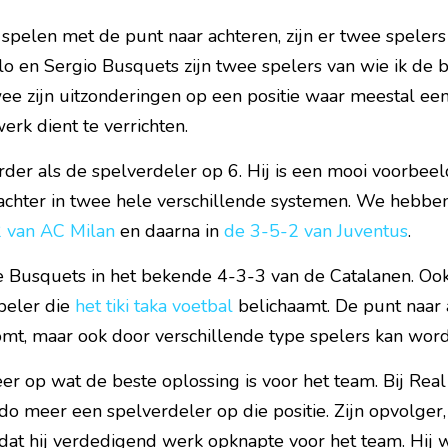
pelen met de punt naar achteren, zijn er twee spelers d
o en Sergio Busquets zijn twee spelers van wie ik de b
wee zijn uitzonderingen op een positie waar meestal een 
rk dient te verrichten.
rder als de spelverdeler op 6. Hij is een mooi voorbeel
 achter in twee hele verschillende systemen. We hebben
 van AC Milan
 en daarna in 
de 3-5-2 van Juventus
.
e Busquets in het bekende 4-3-3 van de Catalanen. Ook 
peler die 
het tiki taka voetbal
 belichaamt. De punt naar a
omt, maar ook door verschillende type spelers kan wor
r op wat de beste oplossing is voor het team. Bij Real
 meer een spelverdeler op die positie. Zijn opvolger,
dat hij verdedigend werk opknapte voor het team. Hij w