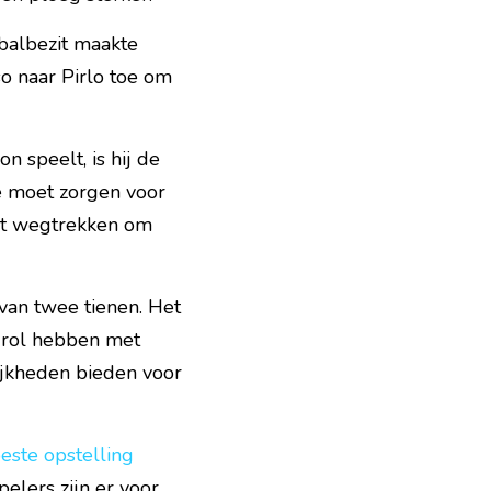
albezit maakte 
o naar Pirlo toe om 
speelt, is hij de 
 moet zorgen voor 
at wegtrekken om 
an twee tienen. Het 
rol hebben met 
ijkheden bieden voor 
este opstelling
elers zijn er voor 