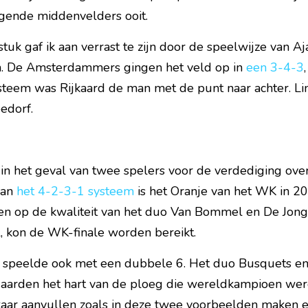
gende middenvelders ooit.
stuk gaf ik aan verrast te zijn door de speelwijze van Aja
. De Amsterdammers gingen het veld op in 
een 3-4-3
ysteem was Rijkaard de man met de punt naar achter. Lin
edorf.
n het geval van twee spelers voor de verdediging over
an 
het 4-2-3-1 systeem
 is het Oranje van het WK in 2
nen op de kwaliteit van het duo Van Bommel en De Jong.
al, kon de WK-finale worden bereikt.
 speelde ook met een dubbele 6. Het duo Busquets en 
aarden het hart van de ploeg die wereldkampioen werd
lkaar aanvullen zoals in deze twee voorbeelden maken e