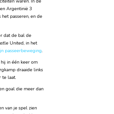
iteiten waren. In de 
gen Argentinië 3 
het passeren, en de 
 dat de bal de 
tle United, in het 
ijn passeerbeweging
.
ij in één keer om 
rgkamp draaide links 
te laat.
en goal die meer dan 
 van je spel zien 