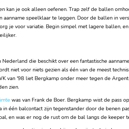
 kan je ook alleen oefenen. Trap zelf de ballen omhoog
 aanname speelklaar te leggen. Door de ballen in versc
rg je voor variatie. Begin simpel met lagere ballen, en 
ilijker.
in Nederland die beschikt over een fantastische aanname,
rdt niet voor niets gezien als één van de meest techni
 WK van '98 liet Bergkamp onder meer tegen de Argentij
en zien.
uimte
 was van Frank de Boer. Bergkamp wist de pass op 
 in één balcontact zijn tegenstander door de benen pas
oal, en was er nog de rust om de bal langs de keeper te