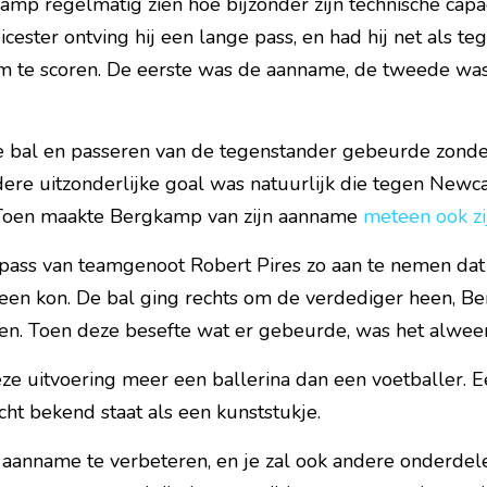
kamp regelmatig zien hoe bijzonder zijn technische capac
cester ontving hij een lange pass, en had hij net als te
m te scoren. De eerste was de aanname, de tweede was 
bal en passeren van de tegenstander gebeurde zonder
ere uitzonderlijke goal was natuurlijk die tegen Newcas
Toen maakte Bergkamp van zijn aanname 
meteen ook z
pass van teamgenoot Robert Pires zo aan te nemen dat h
een kon. De bal ging rechts om de verdediger heen, Be
n. Toen deze besefte wat er gebeurde, was het alweer 
ze uitvoering meer een ballerina dan een voetballer. E
echt bekend staat als een kunststukje.
aanname te verbeteren, en je zal ook andere onderdelen