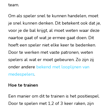
team.
Om als speler snel te kunnen handelen, moet 
je snel kunnen denken. Dit betekent ook dat je, 
voor je de bal krijgt, al moet weten waar deze 
naartoe gaat of wat je ermee gaat doen. Dit 
hoeft een speler niet elke keer te bedenken. 
Door te werken met vaste patronen, weten 
spelers al wat er moet gebeuren. Zo zijn zij 
onder andere 
bekend met looplijnen van 
medespelers
.
Hoe te trainen
Een manier om dit te trainen is het positiespel. 
Door te spelen met 1,2 of 3 keer raken, zijn 