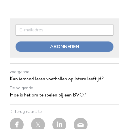
ABONNEREN
voorgaand
Kan iemand leren voetballen op latere leeftijd?
De volgende
Hoe is het om te spelen bij een BVO?
Terug naar site