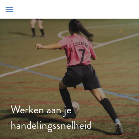
Home
Blog
Contact
Zoeken
POWERED BY
Werken aan je 
handelingssnelheid