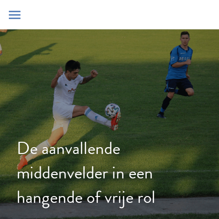
Home
Blog
Contact
Zoeken
POWERED BY
De aanvallende 
middenvelder in een 
hangende of vrije rol