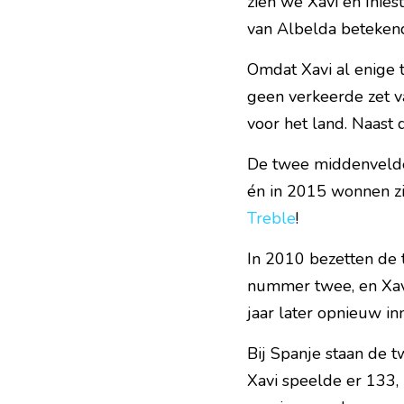
zien we Xavi en Inie
van Albelda betekend
Omdat Xavi al enige 
geen verkeerde zet v
voor het land. Naast 
De twee middenvelder
én in 2015 wonnen zi
Treble
!
In 2010 bezetten de 
nummer twee, en Xavi 
jaar later opnieuw i
Bij Spanje staan de 
Xavi speelde er 133, 