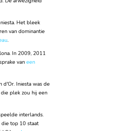
d. De afwezigheid 
iesta. Het bleek 
en van dominantie 
eau
.
ona. In 2009, 2011 
sprake van 
een 
d'Or. Iniesta was de 
ie plek zou hij een 
eelde interlands. 
die top 10 staat 