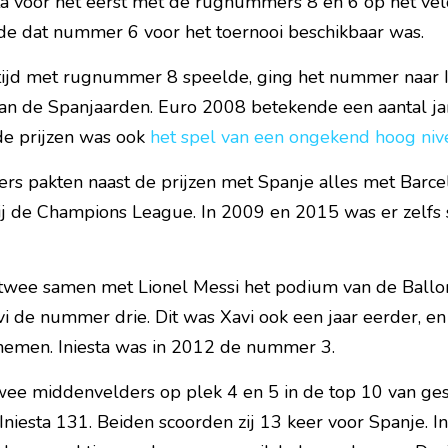
sta voor het eerst met de rugnummers 8 en 6 op het vel
e dat nummer 6 voor het toernooi beschikbaar was.
tijd met rugnummer 8 speelde, ging het nummer naar In
an de Spanjaarden. Euro 2008 betekende een aantal jar
de prijzen was ook 
het spel van een ongekend hoog niv
s pakten naast de prijzen met Spanje alles met Barcel
j de Champions League. In 2009 en 2015 was er zelfs 
twee samen met Lionel Messi het podium van de Ballon 
de nummer drie. Dit was Xavi ook een jaar eerder, en d
nnemen. Iniesta was in 2012 de nummer 3.
twee middenvelders op plek 4 en 5 in de top 10 van gesp
Iniesta 131. Beiden scoorden zij 13 keer voor Spanje. In 