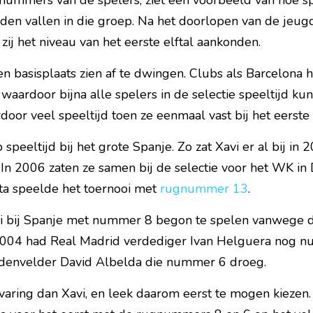
nummers van de spelers, ziet een voorbeeld van hoe spe
den vallen in die groep. Na het doorlopen van de jeug
 zij het niveau van het eerste elftal aankonden.
en basisplaats zien af te dwingen. Clubs als Barcelona
waardoor bijna alle spelers in de selectie speeltijd kun
rdoor veel speeltijd toen ze eenmaal vast bij het eerste 
speeltijd bij het grote Spanje. Zo zat Xavi er al bij in 2
In 2006 zaten ze samen bij de selectie voor het WK in D
ta speelde het toernooi met 
rugnummer 13
.
avi bij Spanje met nummer 8 begon te spelen vanwege d
2004 had Real Madrid verdediger Ivan Helguera nog nu
ddenvelder David Albelda die nummer 6 droeg.
aring dan Xavi, en leek daarom eerst te mogen kiezen. 