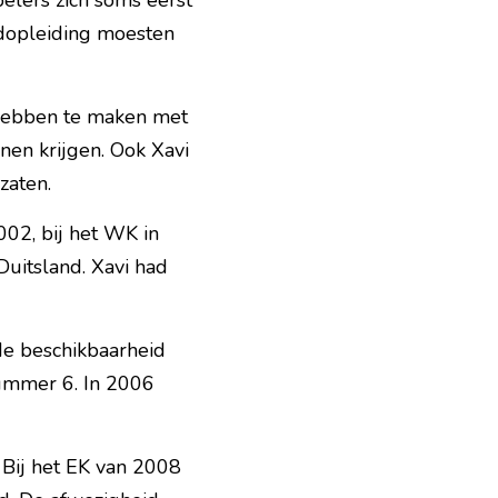
lers zich soms eerst 
dopleiding moesten 
 hebben te maken met 
nen krijgen. Ook Xavi 
zaten.
002, bij het WK in 
uitsland. Xavi had 
e beschikbaarheid 
mmer 6. In 2006 
Bij het EK van 2008 