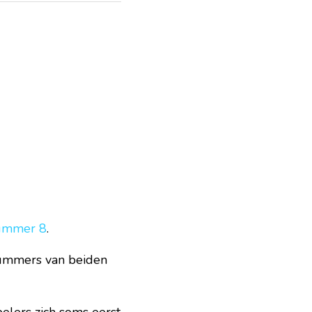
ummer 8
.
ummers van beiden 