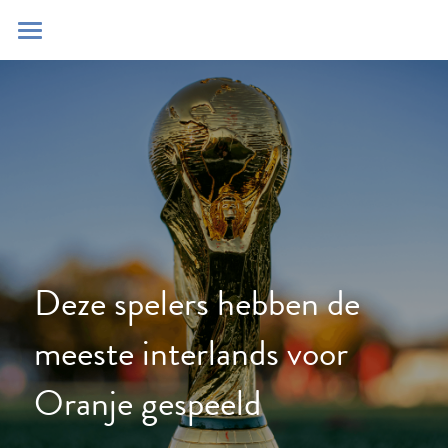
Home
Blog
Contact
Zoeken
POWERED BY
Deze spelers hebben de 
meeste interlands voor 
Oranje gespeeld