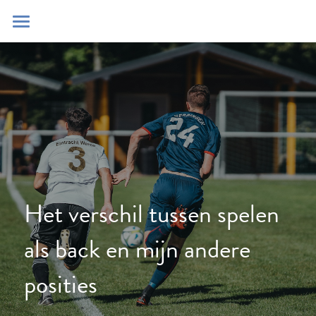
Home
Blog
Contact
Zoeken
POWERED BY
Het verschil tussen spelen 
als back en mijn andere 
posities