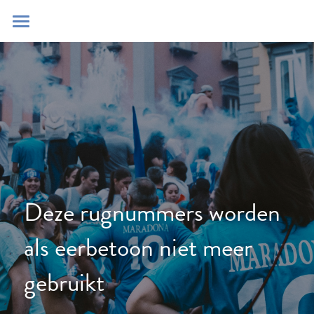
Home
Blog
Contact
Zoeken
POWERED BY
Deze rugnummers worden 
als eerbetoon niet meer 
gebruikt