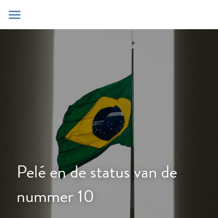
Home
Blog
Contact
Zoeken
POWERED BY
Pelé en de status van de 
nummer 10