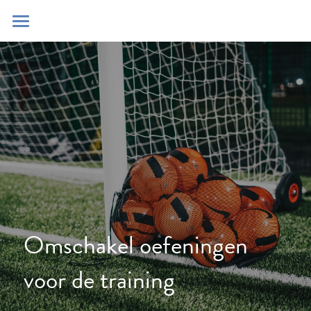
Home
Blog
Contact
Zoeken
POWERED BY
Omschakel oefeningen 
voor de training