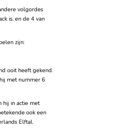
 andere volgordes 
k is, en de 4 van 
elen zijn:
d ooit heeft gekend. 
hij met nummer 6 
ij in actie met 
betekende ook een 
lands Elftal.