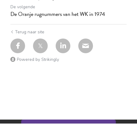
De volgende
De Oranje rugnummers van het WK in 1974
Terug naar site
Powered by Strikingly
This website is built with Strikingly.
CREATE A SITE WITH
START NOW
Create your FREE website today!