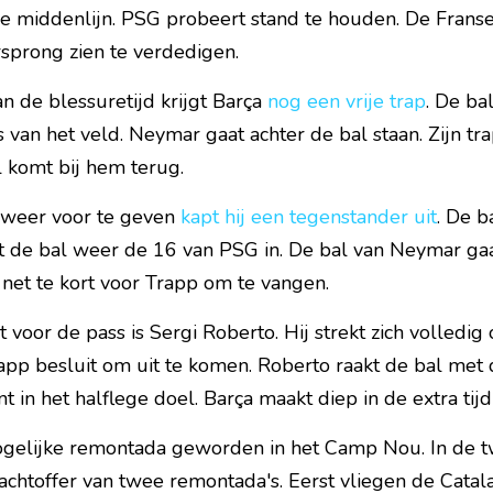
de middenlijn. PSG probeert stand te houden. De Frans
sprong zien te verdedigen.
n de blessuretijd krijgt Barça 
nog een vrije trap
. De bal
s van het veld. Neymar gaat achter de bal staan. Zijn trap 
l komt bij hem terug.
 weer voor te geven 
kapt hij een tegenstander uit
. De ba
gt de bal weer de 16 van PSG in. De bal van Neymar ga
 net te kort voor Trapp om te vangen.
 voor de pass is Sergi Roberto. Hij strekt zich volledig 
app besluit om uit te komen. Roberto raakt de bal met d
t in het halflege doel. Barça maakt diep in de extra tij
ogelijke remontada geworden in het Camp Nou. In de t
lachtoffer van twee remontada's. Eerst vliegen de Catal