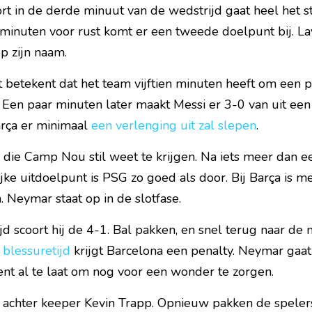
 in de derde minuut van de wedstrijd gaat heel het sta
minuten voor rust komt er een tweede doelpunt bij. Lay
p zijn naam.
t betekent dat het team vijftien minuten heeft om een p
 Een paar minuten later maakt Messi er 3-0 van uit een
rça er minimaal 
een verlenging uit zal slepen
.
 die Camp Nou stil weet te krijgen. Na iets meer dan een
jke uitdoelpunt is PSG zo goed als door. Bij Barça is m
. Neymar staat op in de slotfase.
d scoort hij de 4-1. Bal pakken, en snel terug naar de m
 blessuretijd
 krijgt Barcelona een penalty. Neymar gaat 
ent al te laat om nog voor een wonder te zorgen.
 achter keeper Kevin Trapp. Opnieuw pakken de spelers