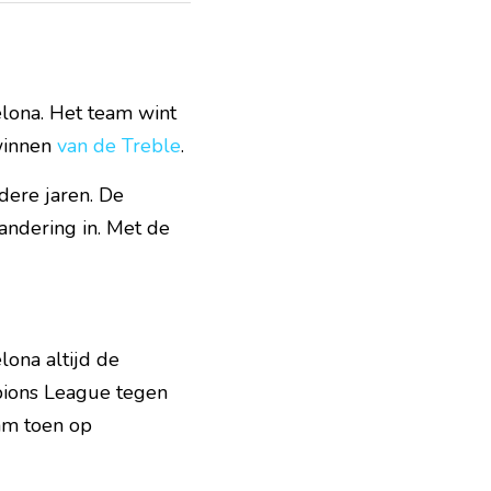
lona. Het team wint 
winnen 
van de Treble
.
ere jaren. De 
ndering in. Met de 
ona altijd de 
ions League tegen 
am toen op 