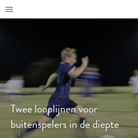
Home
Blog
Contact
Zoeken
POWERED BY
Twee looplijnen voor 
buitenspelers in de diepte