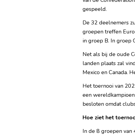
van de Confederation
gespeeld.
De 32 deelnemers zul
groepen treffen Europ
in groep B. In groep 
Net als bij de oude 
landen plaats zal vin
Mexico en Canada. He
Het toernooi van 2029
een wereldkampioen ui
besloten omdat club
Hoe ziet het toernoo
In de 8 groepen van 4