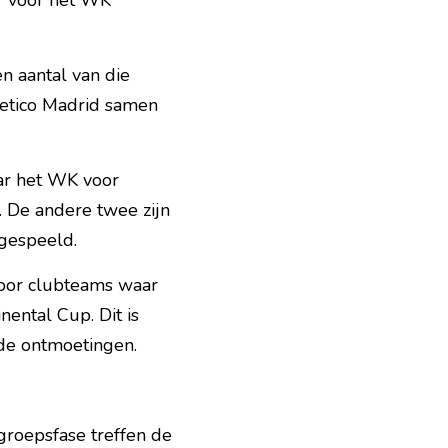
r voor het WK 
 aantal van die 
letico Madrid samen 
ar het WK voor 
. De andere twee zijn 
 gespeeld.
voor clubteams waar 
ntal Cup. Dit is 
de ontmoetingen.
roepsfase treffen de 