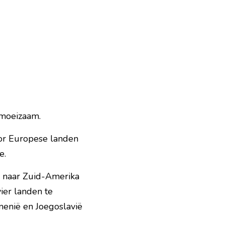
 moeizaam.
or Europese landen 
e.
n naar Zuid-Amerika 
er landen te 
enië en Joegoslavië 