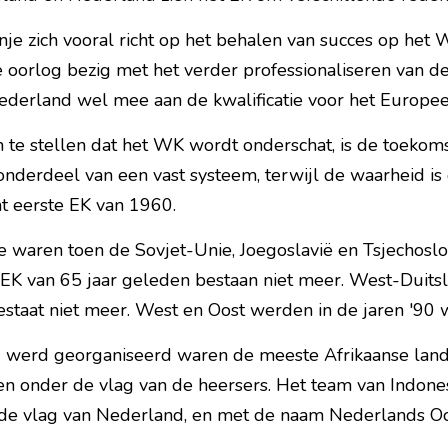
e zich vooral richt op het behalen van succes op het WK
e oorlog bezig met het verder professionaliseren van de 
 Nederland wel mee aan de kwalificatie voor het Europ
m te stellen dat het WK wordt onderschat, is de toekom
onderdeel van een vast systeem, terwijl de waarheid is d
t eerste EK van 1960.
 waren toen de Sovjet-Unie, Joegoslavië en Tsjechoslow
 EK van 65 jaar geleden bestaan niet meer. West-Duits
estaat niet meer. West en Oost werden in de jaren '90 
 werd georganiseerd waren de meeste Afrikaanse lande
elen onder de vlag van de heersers. Het team van Indone
e vlag van Nederland, en met de naam Nederlands Oos