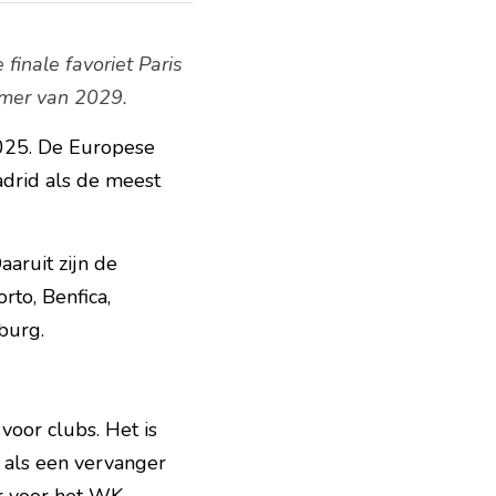
inale favoriet Paris 
omer van 2029. 
025. De Europese 
drid als de meest 
aruit zijn de 
o, Benfica, 
burg.
oor clubs. Het is 
als een vervanger 