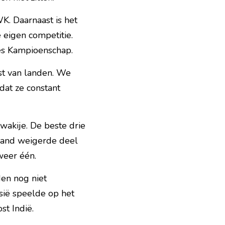
. Daarnaast is het 
eigen competitie. 
ees Kampioenschap.
st van landen. We 
at ze constant 
akije. De beste drie 
land weigerde deel 
weer één.
n nog niet 
sië speelde op het 
t Indië.