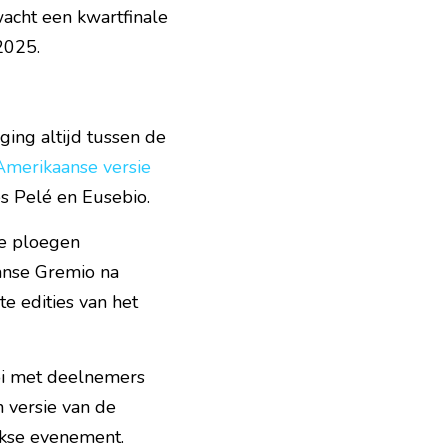
acht een kwartfinale 
2025.
ing altijd tussen de 
merikaanse versie 
es Pelé en Eusebio.
e ploegen 
anse Gremio na 
e edities van het 
oi met deelnemers 
 versie van de 
jkse evenement.