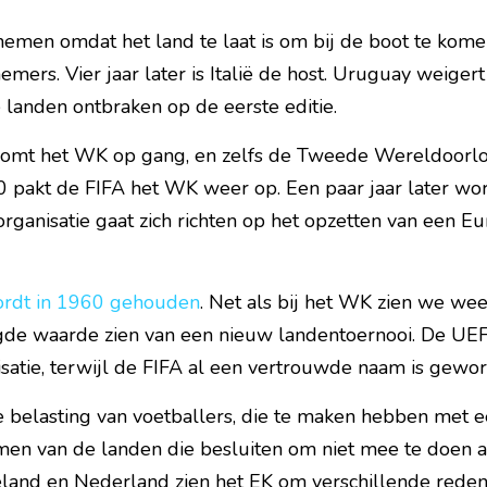
nemen omdat het land te laat is om bij de boot te kom
emers. Vier jaar later is Italië de host. Uruguay weiger
landen ontbraken op de eerste editie.
omt het WK op gang, en zelfs de Tweede Wereldoorlog 
 pakt de FIFA het WK weer op. Een paar jaar later wor
rganisatie gaat zich richten op het opzetten van een Eu
rdt in 1960 gehouden
. Net als bij het WK zien we weer
gde waarde zien van een nieuw landentoernooi. De UEF
atie, terwijl de FIFA al een vertrouwde naam is gewor
e belasting van voetballers, die te maken hebben met ee
men van de landen die besluiten om niet mee te doen a
geland en Nederland zien het EK om verschillende redene