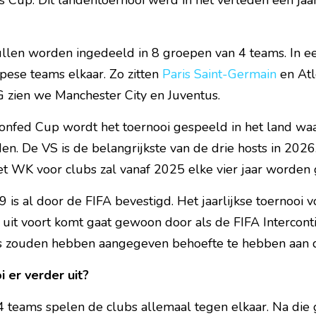
s Cup. Dit landentoernooi werd in het verleden een jaa
len worden ingedeeld in 8 groepen van 4 teams. In een
ese teams elkaar. Zo zitten 
Paris Saint-Germain
 en At
G zien we Manchester City en Juventus.
Confed Cup wordt het toernooi gespeeld in het land wa
den. De VS is de belangrijkste van de drie hosts in 2026
t WK voor clubs zal vanaf 2025 elke vier jaar worden
 is al door de FIFA bevestigd. Het jaarlijkse toernooi 
t voort komt gaat gewoon door als de FIFA Intercontine
s zouden hebben aangegeven behoefte te hebben aan 
i er verder uit?
 teams spelen de clubs allemaal tegen elkaar. Na die g