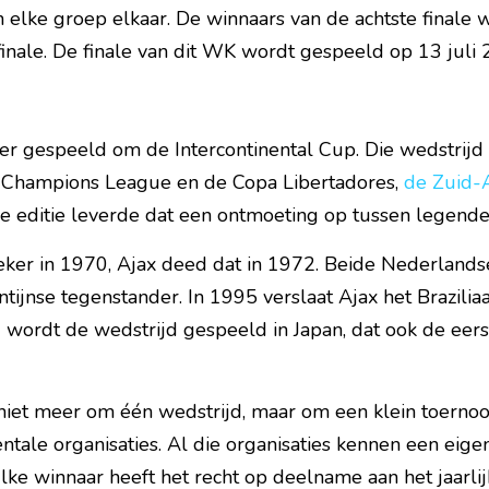
elke groep elkaar. De winnaars van de achtste finale w
inale. De finale van dit WK wordt gespeeld op 13 juli 
r gespeeld om de Intercontinental Cup. Die wedstrijd g
 Champions League en de Copa Libertadores, 
de Zuid-A
de editie leverde dat een ontmoeting op tussen legend
er in 1970, Ajax deed dat in 1972. Beide Nederlands
ijnse tegenstander. In 1995 verslaat Ajax het Brazilia
 wordt de wedstrijd gespeeld in Japan, dat ook de eerst
niet meer om één wedstrijd, maar om een klein toerno
tale organisaties. Al die organisaties kennen een eigen
ke winnaar heeft het recht op deelname aan het jaarli