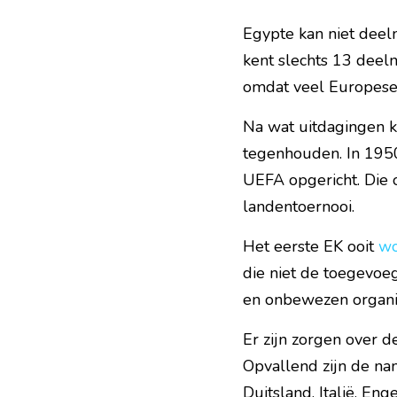
Egypte kan niet deel
kent slechts 13 deeln
omdat veel Europese 
Na wat uitdagingen k
tegenhouden. In 1950
UEFA opgericht. Die o
landentoernooi.
Het eerste EK ooit 
wo
die niet de toegevoe
en onbewezen organis
Er zijn zorgen over d
Opvallend zijn de na
Duitsland, Italië, En