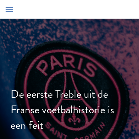
Home
Blog
Contact
Zoeken
POWERED BY
De eerste Treble uit de 
Franse voetbalhistorie is 
een feit