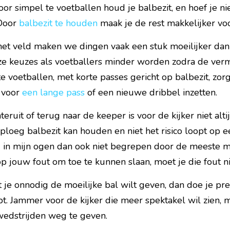
or simpel te voetballen houd je balbezit, en hoef je nie
Door 
balbezit te houden
 maak je de rest makkelijker voo
et veld maken we dingen vaak een stuk moeilijker dan z
ze keuzes als voetballers minder worden zodra de vermo
te voetballen, met korte passes gericht op balbezit, zor
 voor 
een 
lange 
pass
 of een nieuwe dribbel inzetten.
eruit of terug naar de keeper is voor de kijker niet alti
 in mijn ogen dan ook niet begrepen door de meeste m
p jouw fout om toe te kunnen slaan, moet je die fout n
je onnodig de moeilijke bal wilt geven, dan doe je prec
. Jammer voor de kijker die meer spektakel wil zien, m
edstrijden weg te geven.