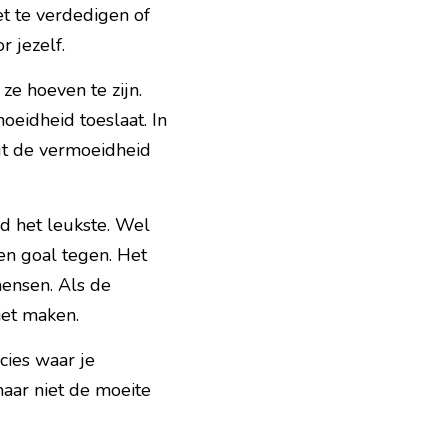
t te verdedigen of 
r jezelf.
e hoeven te zijn. 
eidheid toeslaat. In 
gt de vermoeidheid 
jd het leukste. Wel 
betekent het dat een ploeg balbezit kan houden en niet het risico loopt op een goal tegen. Het 
ensen. Als de 
iet maken.
ies waar je 
aar niet de moeite 