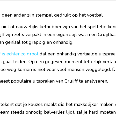
ls geen ander zijn stempel gedrukt op het voetbal.
iet of nauwelijks liefhebber zijn van het spelletje kenn
ff zijn zelfs verpakt in een eigen stijl wat men Cruijffi
an geniaal tot grappig en onhandig.
f is echter zo groot
 dat een onhandig vertaalde uitspraa
 gaat leiden. Op een gegeven moment letterlijk vertale
ee weg komen is niet voor veel mensen weggelegd. Da
est populaire uitspraken van Cruijff te analyseren.
ekent dat je keuzes maakt die het makkelijker maken voo
team steeds onnodig balverlies lijdt, zal je hard moet