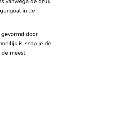
zes vanwege de druk 
om minimaal gelijk te spelen. Nieuw balverlies kan leiden tot een tweede tegengoal in de 
 gevormd door 
ilijk is, snap je de 
 de meest 