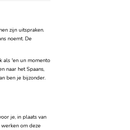
en zijn uitspraken. 
aans noemt. De 
k als 'en un momento 
n naar het Spaans, 
n ben je bijzonder.
r je, in plaats van 
en werken om deze 