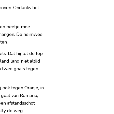
hoven. Ondanks het 
een beetje moe. 
a hangen. De heimwee 
ten.
s. Dat hij tot de top 
nd lang niet altijd 
n twee goals tegen 
j ook 
tegen Oranje
, in 
goal van Romario, 
en afstandsschot 
alty de weg.