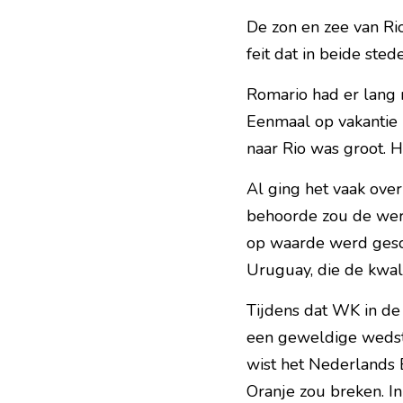
De zon en zee van Rio
feit dat in beide ste
Romario had er lang n
Eenmaal op vakantie i
naar Rio was groot. H
Al ging het vaak over 
behoorde zou de werel
op waarde werd gesch
Uruguay, die de kwal
Tijdens dat WK in de 
een geweldige wedstr
wist het Nederlands E
Oranje zou breken. I