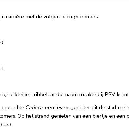
ijn carrière met de volgende rugnummers:
10
11
 
a, de kleine dribbelaar die naam maakte bij PSV, komt u
n rasechte 
Carioca
, een levensgenieter uit de stad met 
omers. Op het strand genieten van een biertje en een po
 deed.