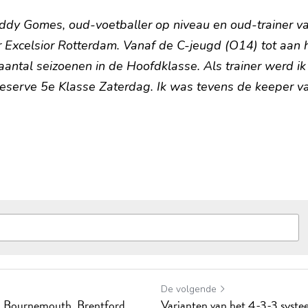
ddy Gomes, oud-voetballer op niveau en oud-trainer va
r Excelsior Rotterdam. Vanaf de C-jeugd (O14) tot aan h
aantal seizoenen in de Hoofdklasse. Als trainer werd ik
eserve 5e Klasse Zaterdag. Ik was tevens de keeper v
De volgende
n, Bournemouth, Brentford
Varianten van het 4-3-3 syst