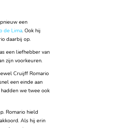
opnieuw een 
io de Lima
. Ook hij 
o daarbij op.
s een liefhebber van 
an zijn voorkeuren.
oewel Cruijff Romario 
snel een einde aan 
h hadden we twee ook 
p. Romario hield 
kkoord. Als hij erin 