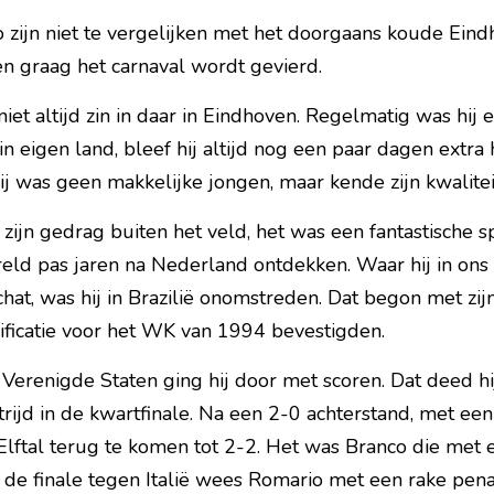
 zijn niet te vergelijken met het doorgaans koude Eind
den graag het carnaval wordt gevierd.
iet altijd zin in daar in Eindhoven. Regelmatig was hij 
n eigen land, bleef hij altijd nog een paar dagen extr
ij was geen makkelijke jongen, maar kende zijn kwalitei
zijn gedrag buiten het veld, het was een fantastische spit
d pas jaren na Nederland ontdekken. Waar hij in ons la
at, was hij in Brazilië onomstreden. Dat begon met zij
ificatie voor het WK van 1994 bevestigden.
Verenigde Staten ging hij door met scoren. Dat deed hi
ijd in de kwartfinale. Na een 2-0 achterstand, met een 
lftal terug te komen tot 2-2. Het was Branco die met e
n de finale tegen Italië wees Romario met een rake pen