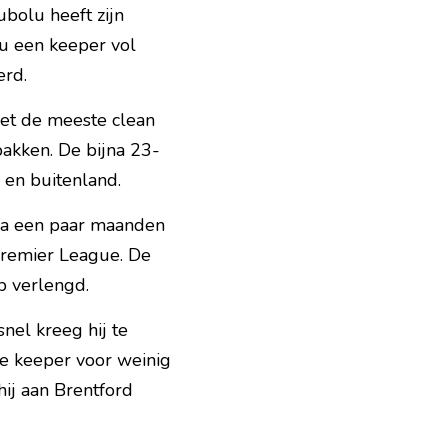
bolu heeft zijn 
u een keeper vol 
erd.
et de meeste clean 
 pakken. De bijna 23-
- en buitenland.
na een paar maanden 
remier League. De 
b verlengd.
el kreeg hij te 
e keeper voor weinig 
ij aan Brentford 