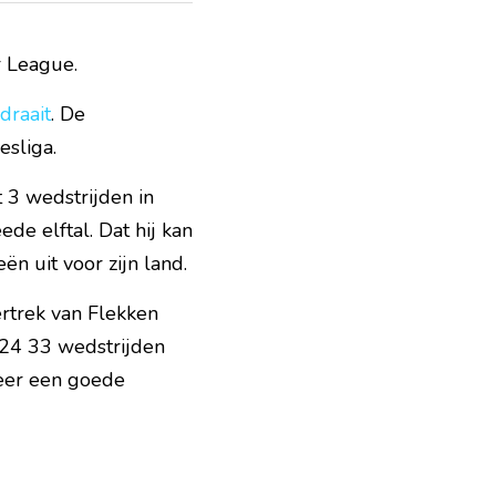
r League.
draait
. De 
esliga.
3 wedstrijden in 
de elftal. Dat hij kan 
ën uit voor zijn land.
trek van Flekken 
024 33 wedstrijden 
eer een goede 