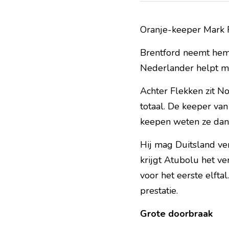
Oranje-keeper Mark F
Brentford neemt hem 
Nederlander helpt met
Achter Flekken zit N
totaal. De keeper van 
keepen weten ze dan a
Hij mag Duitsland ve
krijgt Atubolu het ve
voor het eerste elfta
prestatie.
Grote doorbraak