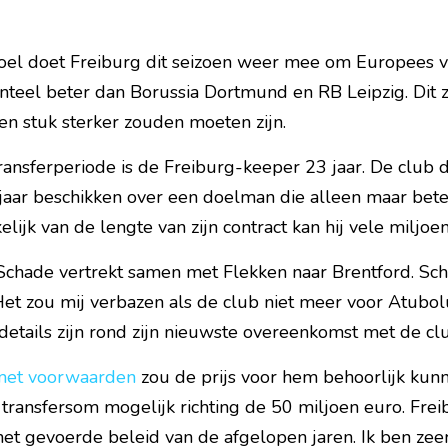
oel doet Freiburg dit seizoen weer mee om Europees vo
eel beter dan Borussia Dortmund en RB Leipzig. Dit zij
en stuk sterker zouden moeten zijn.
ansferperiode is de Freiburg-keeper 23 jaar. De club d
aar beschikken over een doelman die alleen maar beter 
elijk van de lengte van zijn contract kan hij vele miljo
chade vertrekt samen met Flekken naar Brentford. Scha
et zou mij verbazen als de club niet meer voor Atubolu 
 details zijn rond zijn nieuwste overeenkomst met de cl
met voorwaarden
 zou de prijs voor hem behoorlijk kunn
n transfersom mogelijk richting de 50 miljoen euro. Frei
het gevoerde beleid van de afgelopen jaren. Ik ben zee