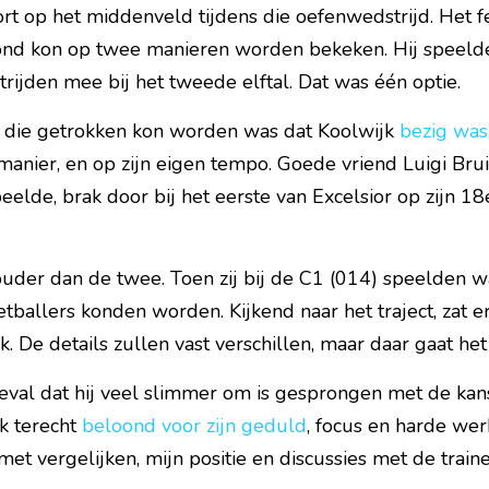
t op het middenveld tijdens die oefenwedstrijd. Het fei
ond kon op twee manieren worden bekeken. Hij speelde 
ijden mee bij het tweede elftal. Dat was één optie.
 die getrokken kon worden was dat Koolwijk 
bezig was 
n manier, en op zijn eigen tempo. Goede vriend Luigi Bruin
elde, brak door bij het eerste van Excelsior op zijn 18e.
ouder dan de twee. Toen zij bij de C1 (014) speelden was
ballers konden worden. Kijkend naar het traject, zat er 
k. De details zullen vast verschillen, maar daar gaat het
 geval dat hij veel slimmer om is gesprongen met de kans
k terecht 
beloond voor zijn geduld
, focus en harde wer
t vergelijken, mijn positie en discussies met de trainer,