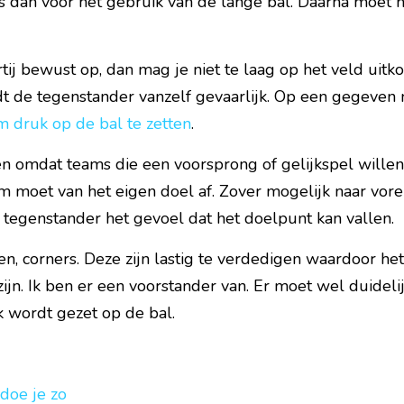
s dan voor het gebruik van de lange bal. Daarna moet h
ij bewust op, dan mag je niet te laag op het veld uitkom
t de tegenstander vanzelf gevaarlijk. Op een gegeven
m druk op de bal te zetten
.
n omdat teams die een voorsprong of gelijkspel willen 
am moet van het eigen doel af. Zover mogelijk naar voren
en tegenstander het gevoel dat het doelpunt kan vallen.
pen, corners. Deze zijn lastig te verdedigen waardoor het
ijn. Ik ben er een voorstander van. Er moet wel duidelij
k wordt gezet op de bal.
doe je zo