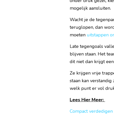
onder druk gezet, kie
mogelijk aansluiten.
Wacht je de tegenpart
teruglopen, dan word
moeten 
uitstappen o
Late tegengoals valle
blijven staan. Het te
dit niet dan krijgt e
Ze krijgen vrije trap
staan kan verstandig z
welk punt er vol dru
Lees Hier Meer: 
Compact verdedigen 