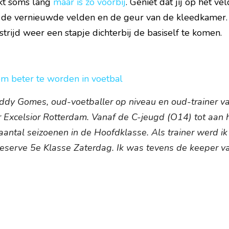
kt soms lang 
maar is zo voorbij
. Geniet dat jij op het vel
 de vernieuwde velden en de geur van de kleedkamer. 
trijd weer een stapje dichterbij de basiself te komen.
om beter te worden in voetbal
eddy Gomes, oud-voetballer op niveau en oud-trainer va
r Excelsior Rotterdam. Vanaf de C-jeugd (O14) tot aan h
aantal seizoenen in de Hoofdklasse. Als trainer werd ik
eserve 5e Klasse Zaterdag. Ik was tevens de keeper v