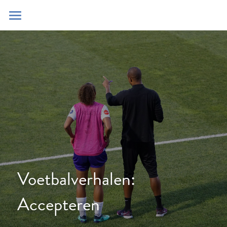
Home
Blog
Contact
Zoeken
POWERED BY
Voetbalverhalen: 
Accepteren