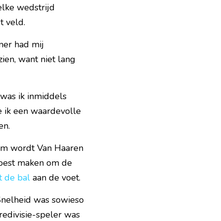
elke wedstrijd 
t veld.
er had mij 
ien, want niet lang 
was ik inmiddels 
 ik een waardevolle 
en.
um wordt Van Haaren 
moest maken om de 
t de bal
 aan de voet.
Snelheid was sowieso 
edivisie-speler was 