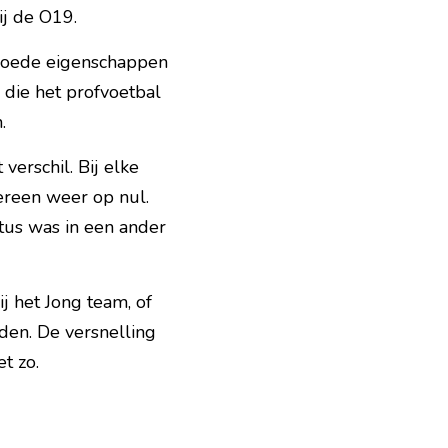
ij de O19.
oede eigenschappen 
 die het profvoetbal 
.
erschil. Bij elke 
ereen weer op nul. 
tus was in een ander 
j het Jong team, of 
den. De versnelling 
t zo.