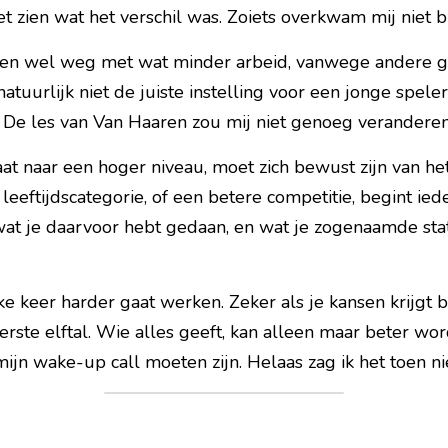
t zien wat het verschil was. Zoiets overkwam mij niet b
ien wel weg met wat minder arbeid, vanwege andere g
 natuurlijk niet de juiste instelling voor een jonge speler
. De les van Van Haaren zou mij niet genoeg veranderen
at naar een hoger niveau, moet zich bewust zijn van het v
leeftijdscategorie, of een betere competitie, begint ied
 wat je daarvoor hebt gedaan, en wat je zogenaamde sta
e keer harder gaat werken. Zeker als je kansen krijgt bi
eerste elftal. Wie alles geeft, kan alleen maar beter wor
jn wake-up call moeten zijn. Helaas zag ik het toen nie