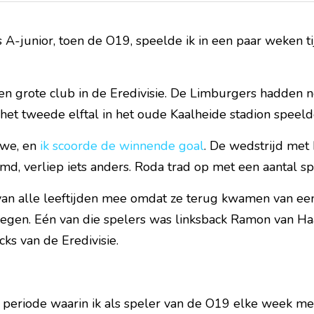
ls A-junior, toen de O19, speelde ik in een paar weken ti
n grote club in de Eredivisie. De Limburgers hadden ne
et tweede elftal in het oude Kaalheide stadion speeld
we, en 
ik scoorde de winnende goal
. De wedstrijd met 
, verliep iets anders. Roda trad op met een aantal spe
an alle leeftijden mee omdat ze terug kwamen van een
regen. Eén van die spelers was linksback Ramon van Haar
ks van de Eredivisie.
 periode waarin ik als speler van de O19 elke week me