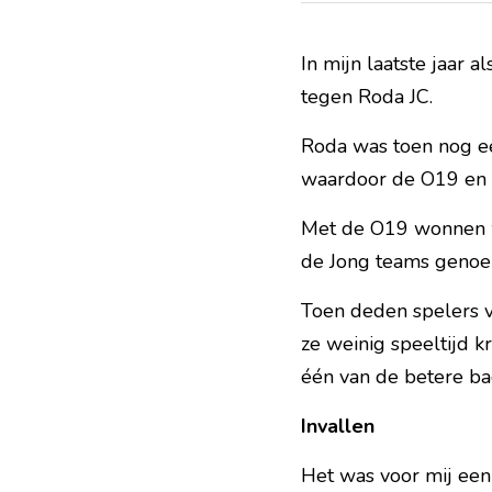
In mijn laatste jaar a
tegen Roda JC.
Roda was toen nog ee
waardoor de O19 en h
Met de O19 wonnen 
de Jong teams genoemd
Toen deden spelers v
ze weinig speeltijd k
één van de betere bac
Invallen
Het was voor mij een