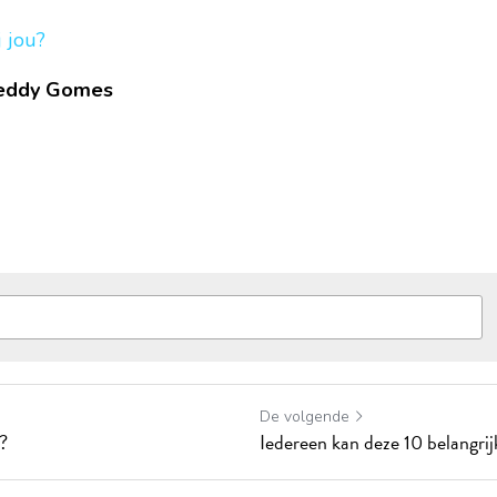
j jou?
reddy Gomes
De volgende
?
Iedereen kan deze 10 belangri