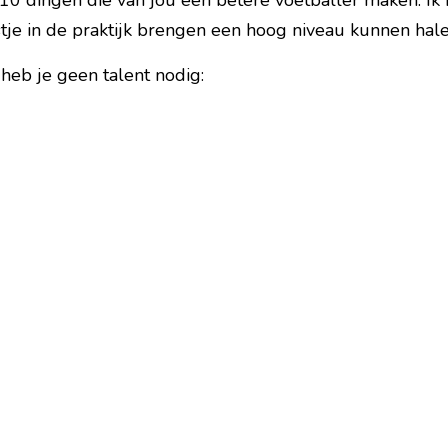
t 10 dingen die van jou een betere voetballer maken. Ik
ijstje in de praktijk brengen een hoog niveau kunnen hale
heb je geen talent nodig: