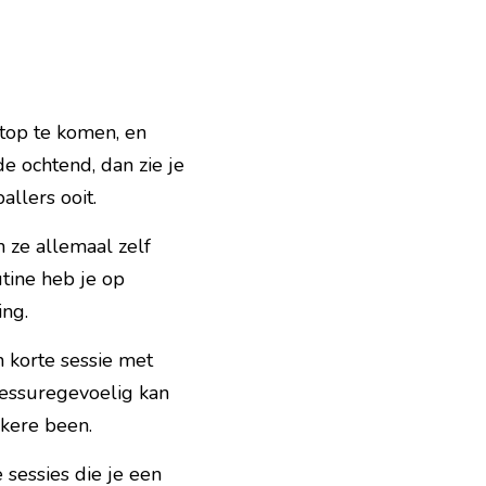
top te komen, en 
de ochtend, dan zie je 
allers ooit.
ze allemaal zelf 
ine heb je op 
ing.
 korte sessie met 
essuregevoelig kan 
kkere been.
sessies die je een 