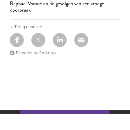
Raphaël Varane en de gevolgen van een vroege
doorbraak
Terug naar site
Powered by Strikingly
Deze website is gebouwd met Strikingly.
CREATE A SITE WITH
BEGIN NU
Maak vandaag nog uw GRATIS website!