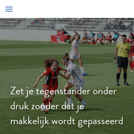
Home
Blog
Contact
Zoeken
POWERED BY
Zet je tegenstander onder 
druk zonder dat je 
makkelijk wordt gepasseerd 