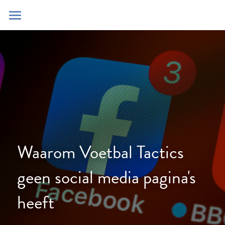
Home
Blog
Contact
Zoeken
POWERED BY
Waarom Voetbal Tactics 
geen social media pagina's 
heeft