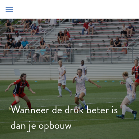
Home
Blog
Contact
Zoeken
POWERED BY
Wanneer de druk beter is 
dan je opbouw