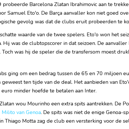
probeerde Barcelona Zlatan Ibrahimovic aan te trekken.
oor Samuel Eto'o. De Barça aanvaller kon niet goed ove
ogische gevolg was dat de clubs eruit probeerden te ko
chatte waarde van de twee spelers. Eto'o won het seiz
 Hij was de clubtopscorer in dat seizoen. De aanvaller 
. Toch was hij de speler die de transfersom moest drukk
ubs ging om een bedrag tussen de 65 en 70 miljoen euro
 geweest ten tijde van de deal. Het aanbieden van Eto'
 euro minder hoefde te betalen aan Inter.
 Zlatan wou Mourinho een extra spits aantrekken. De Po
 Milito van Genoa
. De spits was niet de enige Genoa-spe
 in Thiago Motta zag de club een versterking voor de sel