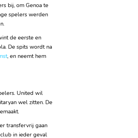
rs bij, om Genoa te 
nge spelers werden 
n.
int de eerste en 
la. De spits wordt na 
mst
, en neemt hem 
lers. United wil 
aryan wel zitten. De 
gemaakt.
 transfervrij gaan 
lub in ieder geval 