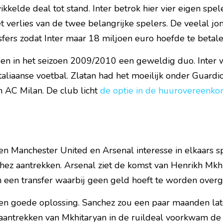
kkelde deal tot stand. Inter betrok hier vier eigen spele
 verlies van de twee belangrijke spelers. De veelal jo
sfers zodat Inter maar 18 miljoen euro hoefde te betale
den in het seizoen 2009/2010 een geweldig duo. Inter w
Italiaanse voetbal. Zlatan had het moeilijk onder Guardio
 AC Milan. De club licht 
de optie in de huurovereenko
n Manchester United en Arsenal interesse in elkaars spe
hez aantrekken. Arsenal ziet de komst van Henrikh Mkhit
in een transfer waarbij geen geld hoeft te worden over
en goede oplossing. Sanchez zou een paar maanden later
aantrekken van Mkhitaryan in de ruildeal voorkwam de c