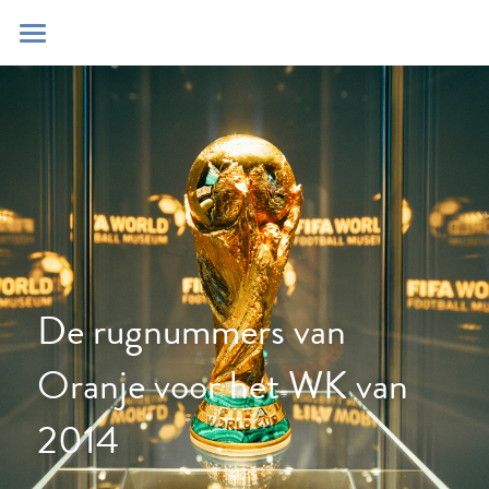
Home
Blog
Contact
Zoeken
POWERED BY
De rugnummers van 
Oranje voor het WK van 
2014