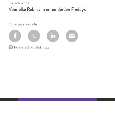
De volgende
Voor elke Robin zijn er honderden Freddy's
Terug naar site
Powered by Strikingly
Deze website is gebouwd met Strikingly.
CREATE A SITE WITH
BEGIN NU
Maak vandaag nog uw GRATIS website!