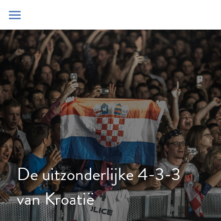
Home
Blog
Contact
Zoeken
POWERED BY
De uitzonderlijke 4-3-3 
van Kroatië