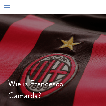
Home
Blog
Contact
Zoeken
POWERED BY
Wie is Francesco 
Camarda?