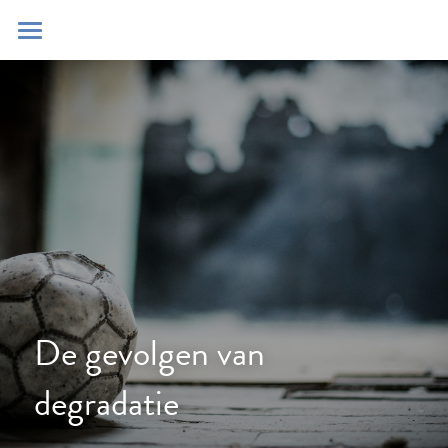
Home
Blog
Contact
Zoeken
POWERED BY
De gevolgen van 
degradatie