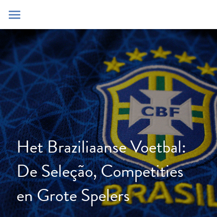
Home
Blog
Contact
Zoeken
POWERED BY
Het Braziliaanse Voetbal: 
De Seleção, Competities 
en Grote Spelers