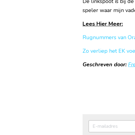
De linkspoot is bij d
speler waar mijn vade
Lees Hier Meer:
Rugnummers van Ora
Zo verliep het EK vo
Geschreven door: 
Fr