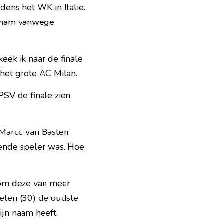
ens het WK in Italië. 
j nam vanwege 
ek ik naar de finale 
 het grote AC Milan. 
PSV de finale zien 
arco van Basten. 
ende speler was. Hoe 
om deze van meer 
elen (30) de oudste 
ijn naam heeft.