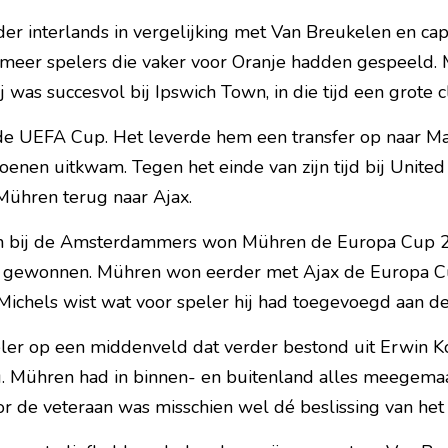
er interlands in vergelijking met Van Breukelen en capt
r meer spelers die vaker voor Oranje hadden gespeeld. 
 was succesvol bij Ipswich Town, in die tijd een grote c
de UEFA Cup. Het leverde hem een transfer op naar Man
oenen uitkwam. Tegen het einde van zijn tijd bij United v
Mühren terug naar Ajax.
en bij de Amsterdammers won Mühren de Europa Cup 2.
 gewonnen. Mühren won eerder met Ajax de Europa Cup
ichels wist wat voor speler hij had toegevoegd aan de 
er op een middenveld dat verder bestond uit Erwin K
. Mühren had in binnen- en buitenland alles meegema
r de veteraan was misschien wel dé beslissing van het 