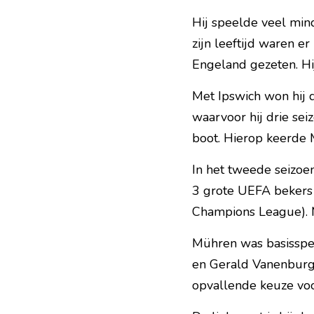
Hij speelde veel mind
zijn leeftijd waren e
Engeland gezeten. Hij
Met Ipswich won hij 
waarvoor hij drie seiz
boot. Hierop keerde 
In het tweede seizo
3 grote UEFA bekers
Champions League). M
Mühren was basisspel
en Gerald Vanenburg
opvallende keuze voo