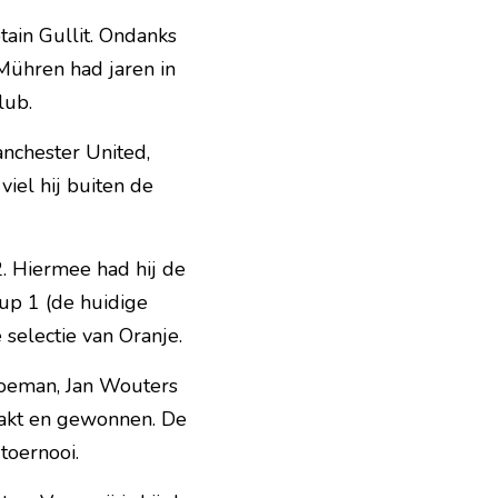
ain Gullit. Ondanks 
Mühren had jaren in 
lub.
chester United, 
iel hij buiten de 
 Hiermee had hij de 
 1 (de huidige 
selectie van Oranje.
oeman, Jan Wouters 
akt en gewonnen. De 
toernooi.