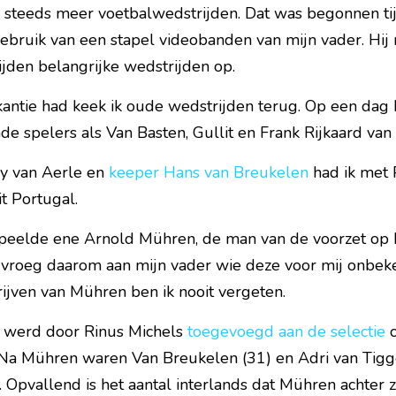
ik steeds meer voetbalwedstrijden. Dat was begonnen tijd
 gebruik van een stapel videobanden van mijn vader. Hi
jden belangrijke wedstrijden op.
ntie had keek ik oude wedstrijden terug. Op een dag ke
de spelers als Van Basten, Gullit en Frank Rijkaard van
y van Aerle en 
keeper Hans van Breukelen
 had ik met 
t Portugal.
eelde ene Arnold Mühren, de man van de voorzet op M
k vroeg daarom aan mijn vader wie deze voor mij onbek
hrijven van Mühren ben ik nooit vergeten.
 werd door Rinus Michels 
toegevoegd aan de selectie
 
. Na Mühren waren Van Breukelen (31) en Adri van Tigg
 Opvallend is het aantal interlands dat Mühren achter z