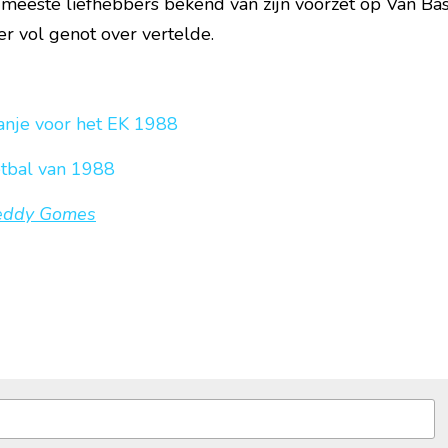
e meeste liefhebbers bekend van zijn voorzet op Van Baste
r vol genot over vertelde.  
nje voor het EK 1988
etbal van 1988
eddy Gomes