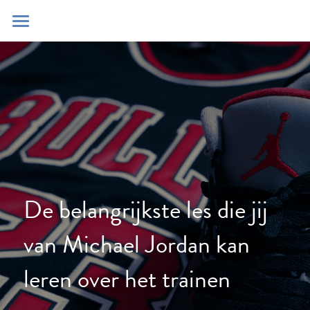
Home
Blog
Contact
Zoeken
POWERED BY
De belangrijkste les die jij 
van Michael Jordan kan 
leren over het trainen