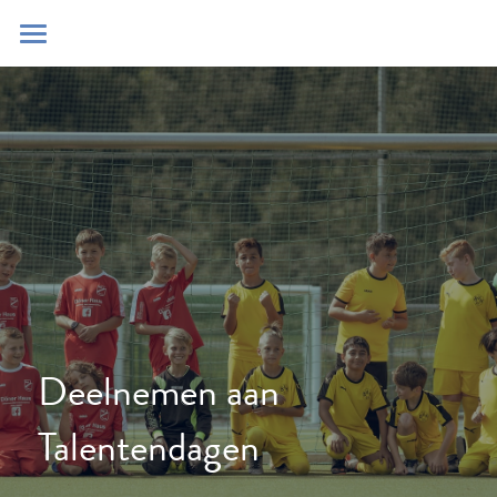
Home
Blog
Contact
Zoeken
POWERED BY
Deelnemen aan 
Talentendagen