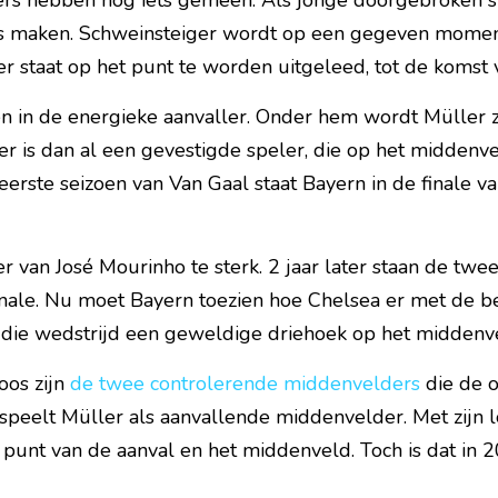
rs hebben nog iets gemeen. Als jonge doorgebroken sp
ts maken. Schweinsteiger wordt op een gegeven momen
er staat op het punt te worden uitgeleed, tot de komst 
ten in de energieke aanvaller. Onder hem wordt Müller ze
r is dan al een gevestigde speler, die op het middenve
eerste seizoen van Van Gaal staat Bayern in de finale v
nter van José Mourinho te sterk. 2 jaar later staan de twe
ale. Nu moet Bayern toezien hoe Chelsea er met de b
n die wedstrijd een geweldige driehoek op het middenve
os zijn 
de twee controlerende middenvelders
 die de
speelt Müller als aanvallende middenvelder. Met zijn
 punt van de aanval en het middenveld. Toch is dat in 