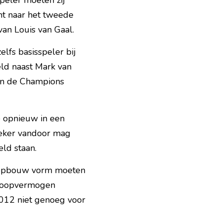
eler moeten zij 
t naar het tweede 
van Louis van Gaal.
lfs basisspeler bij 
ld naast Mark van 
an de Champions 
e opnieuw in een 
eker vandoor mag 
ld staan.
 opbouw vorm moeten 
 loopvermogen 
2012 niet genoeg voor 