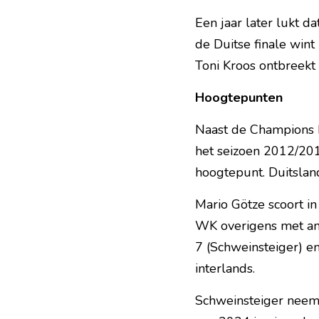
Een jaar later lukt d
de Duitse finale wint
Toni Kroos ontbreekt 
Hoogtepunten
Naast de Champions L
het seizoen 2012/2013
hoogtepunt. Duitsland
Mario Götze scoort i
WK overigens met a
7 (Schweinsteiger) e
interlands.
Schweinsteiger neemt 