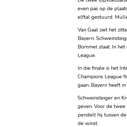
De twee topvoetballe
even pas op de plaa
elftal gestuurd. Müll
Van Gaal ziet het zit
Bayern. Schweinsteige
Bommel staat. In het 
League.
In die finale is het I
Champions League fin
gaan. Bayern heeft i
Schweinsteiger en Kro
geven. Voor de twee 
pendelt hij tussen de
de winst.