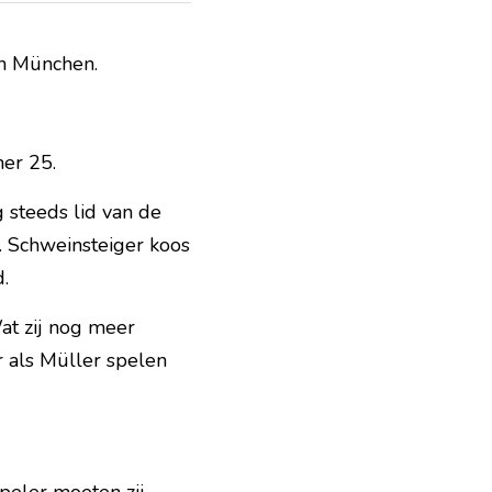
rn München.
er 25.
 steeds lid van de 
. Schweinsteiger koos 
d.
t zij nog meer 
als Müller spelen 