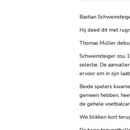
Bastian Schweinsteig
Hij deed dit met ru
Thomas Müller debut
Schweinsteiger zou 13
selectie. De aanvalle
ervoor om in zijn laa
Beide spelers kwamen 
gemeen hebben, heef
de gehele voetbalcar
We blikken kort terug