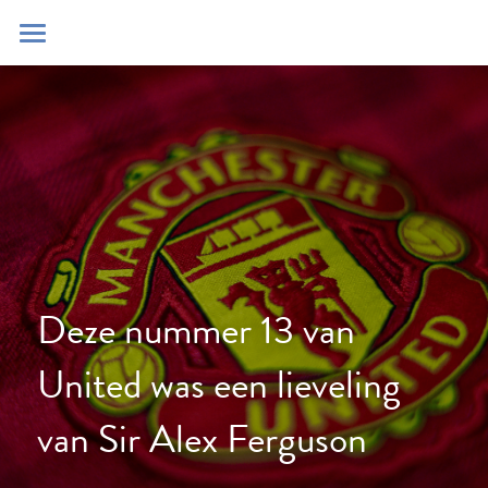
Home
Blog
Contact
Zoeken
POWERED BY
Deze nummer 13 van 
United was een lieveling 
van Sir Alex Ferguson