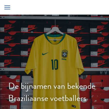
Home
Blog
Contact
Zoeken
POWERED BY
De bijnamen van bekende 
Braziliaanse voetballers