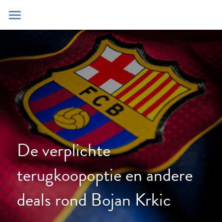
Home
Blog
Contact
Zoeken
POWERED BY
De verplichte 
terugkoopoptie en andere 
deals rond Bojan Krkic