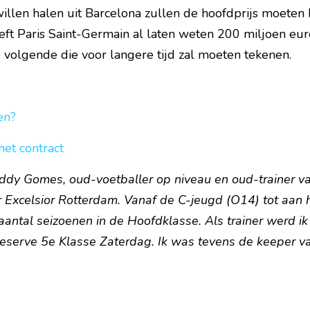
len halen uit Barcelona zullen de hoofdprijs moeten be
t Paris Saint-Germain al laten weten 200 miljoen euro 
 volgende die voor langere tijd zal moeten tekenen.     
en?
et contract
eddy Gomes, oud-voetballer op niveau en oud-trainer va
r Excelsior Rotterdam. Vanaf de C-jeugd (O14) tot aan h
aantal seizoenen in de Hoofdklasse. Als trainer werd ik
eserve 5e Klasse Zaterdag. Ik was tevens de keeper v