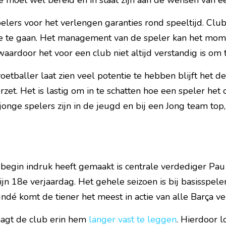
e moet wel bereid en in staat zijn aan de wensen van e
lers voor het verlengen garanties rond speeltijd. Clubs z
e te gaan. Het management van de speler kan het mom
waardoor het voor een club niet altijd verstandig is om 
tballer laat zien veel potentie te hebben blijft het de
rzet. Het is lastig om in te schatten hoe een speler het 
onge spelers zijn in de jeugd en bij een Jong team top
begin indruk heeft gemaakt is centrale verdediger Pau C
jn 18e verjaardag. Het gehele seizoen is bij basisspeler
dé komt de tiener het meest in actie van alle Barça ve
agt de club erin hem 
langer vast te leggen
. Hierdoor lo