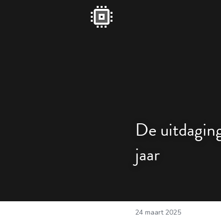
De uitdaging
jaar
24 maart 2025