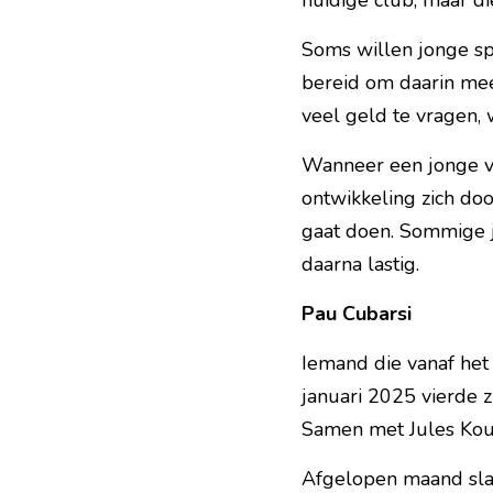
huidige club, maar di
Soms willen jonge spe
bereid om daarin me
veel geld te vragen, 
Wanneer een jonge voe
ontwikkeling zich doo
gaat doen. Sommige j
daarna lastig.
Pau Cubarsi
Iemand die vanaf het 
januari 2025 vierde zi
Samen met Jules Koun
Afgelopen maand sla